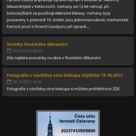
Alexandrijské v Ketkovicích. Varhany asi 12 let nehrají, při
bohoslužbách se používají elekrické klávesy. Varhany byly
postaveny v polovině 19. století, jsou jednomanuálové, mechanické.
Farnost prosí o finanční podporu při opravě....
Stránky Rosického děkanství
09.10.2025 08:53
Zde najdete pozvánky na akce v Rosickém děkanství
Fotografie z návštěvy otce biskupa Vojtěcha 19.10.2012
20.10.2012 16:31
Fotografie z návštěvy otce biskupa si můžete prohlédnout ZDE