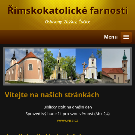
Římskokatolické farnosti
Oslavany, Zbýšov, Čučice
Menu
Vítejte na našich stránkách
Biblický citát na dnešní den
Spravedlivý bude žít pro svou věrnost.
(Abk 2,4)
www.vira.cz