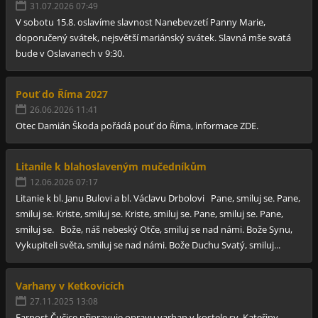
31.07.2026 07:49
V sobotu 15.8. oslavíme slavnost Nanebevzetí Panny Marie,
doporučený svátek, nejsvětší mariánský svátek. Slavná mše svatá
bude v Oslavanech v 9:30.
Pouť do Říma 2027
26.06.2026 11:41
Otec Damián Škoda pořádá pouť do Říma, informace ZDE.
Litanile k blahoslaveným mučedníkům
12.06.2026 07:17
Litanie k bl. Janu Bulovi a bl. Václavu Drbolovi Pane, smiluj se. Pane,
smiluj se. Kriste, smiluj se. Kriste, smiluj se. Pane, smiluj se. Pane,
smiluj se. Bože, náš nebeský Otče, smiluj se nad námi. Bože Synu,
Vykupiteli světa, smiluj se nad námi. Bože Duchu Svatý, smiluj...
Varhany v Ketkovicích
27.11.2025 13:08
Farnost Čučice připravuje opravu varhan v kostele sv. Kateřiny