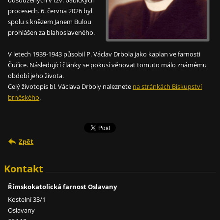
procesech. 6. června 2026 byl
spolu s knězem Janem Bulou
prohlášen za blahoslaveného.
V letech 1939-1943 působil P. Václav Drbola jako kaplan ve farnosti
Čučice. Následující články se pokusí věnovat tomuto málo známému
období jeho života.
Celý životopis bl. Václava Drboly naleznete
na stránkách Biskupství
brněského
.
Zpět
Kontakt
Římskokatolická farnost Oslavany
Kostelní 33/1
Oslavany