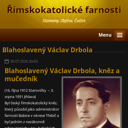
Římskokatolické farnosti
Oslavany, Zbýšov, Čučice
Menu
Blahoslavený Václav Drbola
30.07.2026 20:03
Blahoslavený Václav Drbola, kněz a
mučedník
(16. října 1912 Starovičky – 3.
srpna 1951 Jihlava)
Byl český římskokatolický kněz,
který působil jako administrátor
farnosti Babice v okrese Třebíč a
byl jedním z nezákonně
odsouzených v tzv. babických