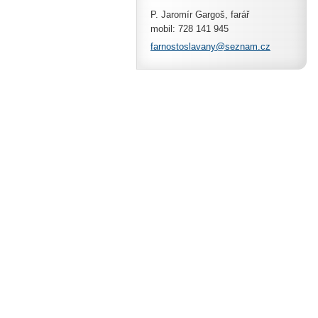
P. Jaromír Gargoš, farář
mobil: 728 141 945
farnosto
slavany@
seznam.c
z