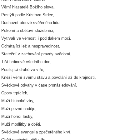
Věrní hlasatelé Božího slova,
Pastýři podle Kristova Srdce,
Duchovní otcové svěřeného lidu,
Pokorní a obětaví služebníci,
Vytrvalí ve věrnosti i pod tlakem moci,
Odmítající lež a nespravedlnost,
Stateční v zachování pravdy svědomí,
Tiší hrdinové všedního dne,
Posilující druhé ve víře,
Kněží věrní svému stavu a povolání až do krajnosti,
Svědkové odvahy v čase pronásledování,
Opory trpících,
Muži hluboké víry,
Muži pevné naděje,
Muži hořící lásky,
Muži modlitby a oběti,
Svědkové evangelia zpečetěného krví,
Oběti nenávisti vůči víře,