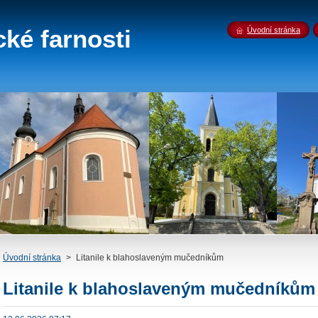
ké farnosti
Úvodní stránka
Úvodní stránka
>
Litanile k blahoslaveným mučedníkům
Litanile k blahoslaveným mučedníkům