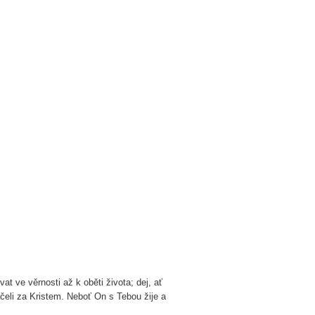
t ve věrnosti až k oběti života; dej, ať
áčeli za Kristem. Neboť On s Tebou žije a