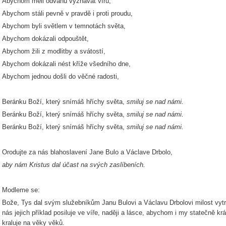
Abychom měli odvahu vyznávat víru,
Abychom stáli pevně v pravdě i proti proudu,
Abychom byli světlem v temnotách světa,
Abychom dokázali odpouštět,
Abychom žili z modlitby a svátostí,
Abychom dokázali nést kříže všedního dne,
Abychom jednou došli do věčné radosti,
Beránku Boží, který snímáš hříchy světa,
smiluj se nad námi.
Beránku Boží, který snímáš hříchy světa,
smiluj se nad námi.
Beránku Boží, který snímáš hříchy světa,
smiluj se nad námi.
Orodujte za nás blahoslavení Jane Bulo a Václave Drbolo,
aby nám Kristus dal účast na svých zaslíbeních.
Modleme se:
Bože, Tys dal svým služebníkům Janu Bulovi a Václavu Drbolovi milost vytrva
nás jejich příklad posiluje ve víře, naději a lásce, abychom i my statečně kr
kraluje na věky věků.