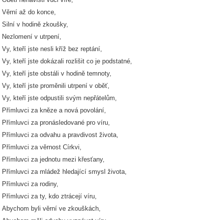
Věrní až do konce,
Silní v hodině zkoušky,
Nezlomení v utrpení,
Vy, kteří jste nesli kříž bez reptání,
Vy, kteří jste dokázali rozlišit co je podstatné,
Vy, kteří jste obstáli v hodině temnoty,
Vy, kteří jste proměnili utrpení v oběť,
Vy, kteří jste odpustili svým nepřátelům,
Přímluvci za kněze a nová povolání,
Přímluvci za pronásledované pro víru,
Přímluvci za odvahu a pravdivost života,
Přímluvci za věrnost Církvi,
Přímluvci za jednotu mezi křesťany,
Přímluvci za mládež hledající smysl života,
Přímluvci za rodiny,
Přímluvci za ty, kdo ztrácejí víru,
Abychom byli věrní ve zkouškách,