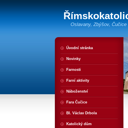
Římskokatolic
Oslavany, Zbýšov, Čučice
Úvodní stránka
Novinky
Farnosti
Farní aktivity
Náboženství
Fara Čučice
Bl. Václav Drbola
Katolický dům