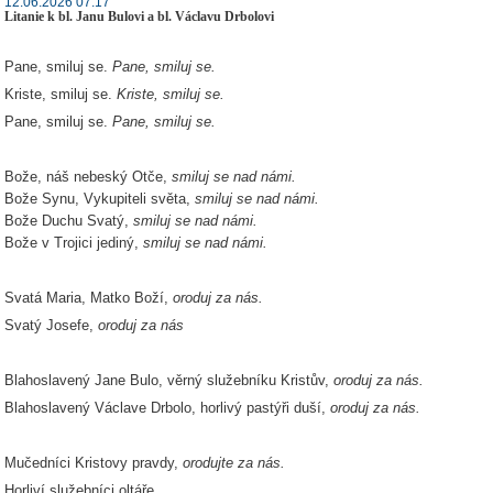
12.06.2026 07:17
Litanie k bl. Janu Bulovi a bl. Václavu Drbolovi
Pane, smiluj se.
Pane, smiluj se.
Kriste, smiluj se.
Kriste, smiluj se.
Pane, smiluj se.
Pane, smiluj se.
Bože, náš nebeský Otče,
smiluj se nad námi.
Bože Synu, Vykupiteli světa,
smiluj se nad námi.
Bože Duchu Svatý,
smiluj se nad námi.
Bože v Trojici jediný,
smiluj se nad námi.
Svatá Maria, Matko Boží,
oroduj za nás.
Svatý Josefe,
oroduj za nás
Blahoslavený Jane Bulo, věrný služebníku Kristův,
oroduj za nás.
Blahoslavený Václave Drbolo, horlivý pastýři duší,
oroduj za nás.
Mučedníci Kristovy pravdy,
orodujte za nás.
Horliví služebníci oltáře,