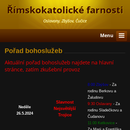
Římskokatolické farnosti
Oslavany, Zbýšov, Čučice
Menu
Pořad bohoslužeb
Aktuální pořad bohoslužeb najdete na hlavní
stránce, zatím zkušební provoz
8:00 Zbýšov
-
Za
rodinu Berkovu a
Žaludovu
Slavnost
9:30 Oslavany
-
Za
Neděle
Nejsvětější
rodinu Sladečkovu a
26.5.2024
Trojice
Čudanovu
11:00 Ketkovice
-
Za Marii a Františka