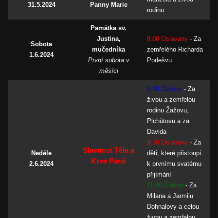
31.5.2024
Panny Marie
rodinu
Památka sv.
Justina,
8:00 Oslavany
- Za
Sobota
mučedníka
zemřelého Richarda
1.6.2024
První sobota v
Podešvu
měsíci
8:00 Zbýšov
-
Za
živou a zemřelou
rodinu Žažovu,
Plchůtovu a za
Davida
9:30 Oslavany
-
Za
Slavnost Těla a
Neděle
děti, které přistoupí
Krve Páně
2.6.2024
k prvnímu svatému
přijímání
11:00 Čučice
-
Za
Milana a Jarmilu
Dohnalovy a celou
živou a zemřelou