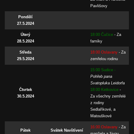
Pavlišovy
Pondělí
27.5.2024
Úterý
18:00 Čučice
-
Za
28.5.2024
farníky
Středa
18:00 Oslavany
- Za
29.5.2024
zemřelou rodinu
15:00 Sudice -
Pohřeb pana
Svatopluka Leidorfa
Čtvrtek
18:00 Ketkovice
-
30.5.2024
Za všechny zemřelé
z rodiny
Sedlaříkové, a
Matouškové
16:00 Oslavany
- Za
Pátek
Svátek Navštívení
manžela a živou