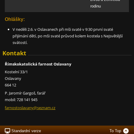
rodinu
Ohlášky:
V neděli 2.6. v Oslavanech při mši svaté v 9:30 první svaté
přijímání dětí, po mši svaté průvod kolem kostela s Nejsvětější
svátostí.
Kontakt
Římskokatolická farnost Oslavany
Kostelní 33/1
Oslavany
664 12
P. Jaromír Gargoš, farář
mobil: 728 141 945
farnosto
slavany@
seznam.c
z
Standardní verze
To Top