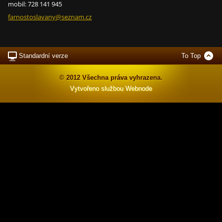
mobil: 728 141 945
farnosto
slavany@
seznam.c
z
Standardní verze
To Top
© 2012 Všechna práva vyhrazena.
Vytvořeno službou
Webnode