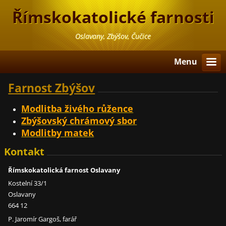
Římskokatolické farnosti
Oslavany, Zbýšov, Čučice
Menu
Farnost Zbýšov
Modlitba živého růžence
Zbýšovský chrámový sbor
Modlitby matek
Kontakt
Římskokatolická farnost Oslavany
Kostelní 33/1
Oslavany
664 12
P. Jaromír Gargoš, farář